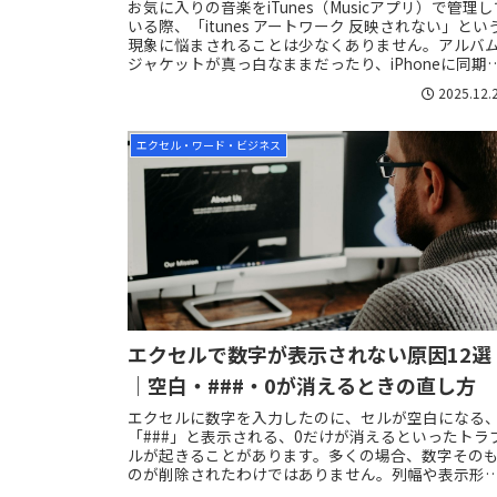
お気に入りの音楽をiTunes（Musicアプリ）で管理し
いる際、「itunes アートワーク 反映されない」とい
現象に悩まされることは少なくありません。アルバ
ジャケットが真っ白なままだったり、iPhoneに同期
た途端に消えてしまっ...
2025.12.
エクセル・ワード・ビジネス
エクセルで数字が表示されない原因12選
｜空白・###・0が消えるときの直し方
エクセルに数字を入力したのに、セルが空白になる
「###」と表示される、0だけが消えるといったトラ
ルが起きることがあります。多くの場合、数字その
のが削除されたわけではありません。列幅や表示形
式、文字色、数式などの設定によって、数字が見え...