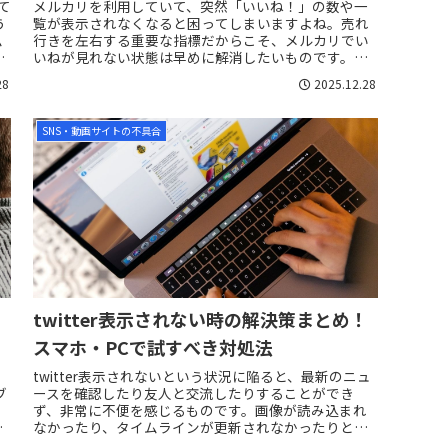
て
メルカリを利用していて、突然「いいね！」の数や一
う
覧が表示されなくなると困ってしまいますよね。売れ
ム
行きを左右する重要な指標だからこそ、メルカリでい
し
いねが見れない状態は早めに解消したいものです。売
れ時を逃さないためにも、適切な対応が必要になり
28
2025.12.28
ま...
SNS・動画サイトの不具合
twitter表示されない時の解決策まとめ！
スマホ・PCで試すべき対処法
、
twitter表示されないという状況に陥ると、最新のニュ
ブ
ースを確認したり友人と交流したりすることができ
も
ず、非常に不便を感じるものです。画像が読み込まれ
なかったり、タイムラインが更新されなかったりと症
状は様々ですが、その多くは設定や通信環境の...