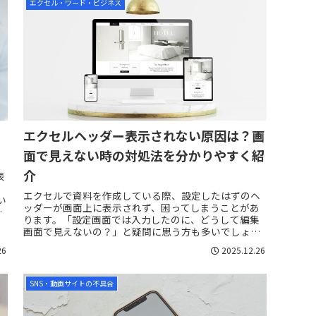
エクセル・ワード・ビジネス
い
エクセルヘッダー表示されない原因は？画
面で見えない時の対処法を分かりやすく紹
介
表
る
エクセルで資料を作成している際、設定したはずのヘ
い
ッダーが画面上に表示されず、困ってしまうことがあ
い
ります。「設定画面では入力したのに、どうして編集
画面で見えないの？」と疑問に思う方も多いでしょ
う。実は、エクセルの標準的な画面表示では、ヘッダ
26
2025.12.26
ー...
SNS・動画サイトの不具合