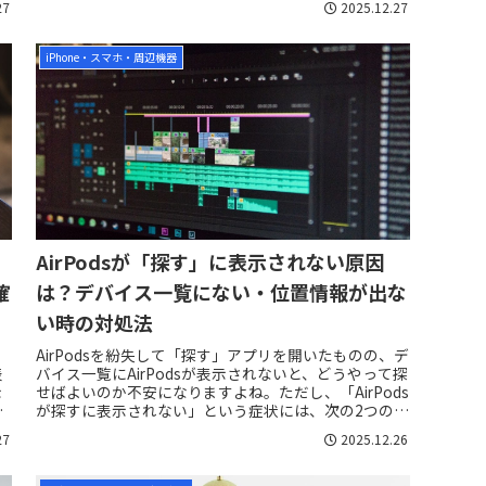
27
2025.12.27
iPhone・スマホ・周辺機器
AirPodsが「探す」に表示されない原因
確
は？デバイス一覧にない・位置情報が出な
い時の対処法
AirPodsを紛失して「探す」アプリを開いたものの、デ
表
バイス一覧にAirPodsが表示されないと、どうやって探
示
せばよいのか不安になりますよね。ただし、「AirPods
り
が探すに表示されない」という症状には、次の2つのパ
ターンがあります。最初...
27
2025.12.26