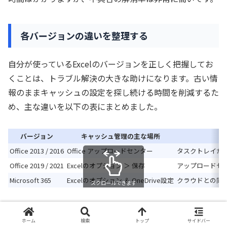
各バージョンの違いを整理する
自分が使っているExcelのバージョンを正しく把握してお
くことは、トラブル解決の大きな助けになります。古い情
報のままキャッシュの設定を探し続ける時間を削減するた
め、主な違いを以下の表にまとめました。
バージョン
キャッシュ管理の主な場所
Office 2013 / 2016
Office アップロードセンター
タスクトレイか
Office 2019 / 2021
Excelのオプション ＞ 保存
アップロードセ
Microsoft 365
Excelのオプション ＆ OneDrive設定
クラウドとの同
スクロールできます
このように、バージョンが上がるにつれて「ユーザーが手
ホーム
検索
トップ
サイドバー
動で設定する箇所」は減り、「システムが自動で管理する