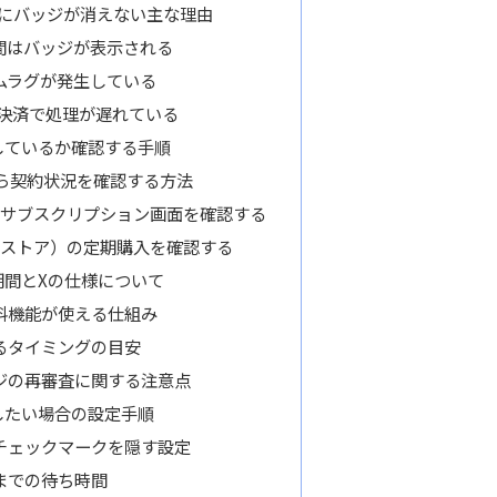
のにバッジが消えない主な理由
間はバッジが表示される
ムラグが発生している
経由の決済で処理が遅れている
しているか確認する手順
から契約状況を確認する方法
ID）のサブスクリプション画面を確認する
 Playストア）の定期購入を確認する
期間とXの仕様について
料機能が使える仕組み
るタイミングの目安
ジの再審査に関する注意点
したい場合の設定手順
チェックマークを隠す設定
までの待ち時間