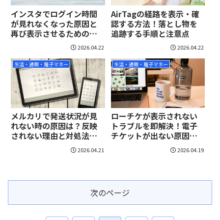
インスタでログイン時間
AirTagの経路を表示・確
が見れなくなった原因と
認する方法！落とし物を
再び表示させるための設
追跡する手順と注意点
定手順
2026.04.22
2026.04.22
生活・通販・電子マネー
生活・通販・電子マネー
メルカリで発送状況が見
ローチケが表示されない
れない時の原因は？反映
トラブルを即解決！電子
されない理由と対処法を
チケットが出ない原因と
解説
対処法
2026.04.21
2026.04.19
次のページ