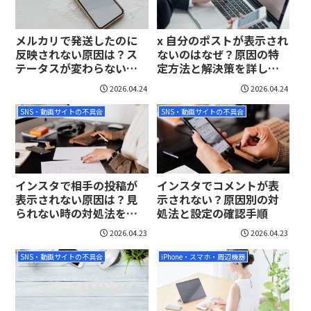
メルカリで発送したのに
x 自分のポストが表示され
反映されない原因は？ス
ないのはなぜ？原因の特
テータスが変わらない時
定方法と解決策を詳しく
の対処法
解説
2026.04.24
2026.04.24
SNS・動画サイトの不具合
SNS・動画サイトの不具合
インスタで相手の投稿が
インスタでコメントが表
表示されない原因は？見
示されない？原因別の対
られない時の対処法を詳
処法と設定の確認手順
しく解説
2026.04.23
2026.04.23
SNS・動画サイトの不具合
iPhone・スマホ・周辺機器