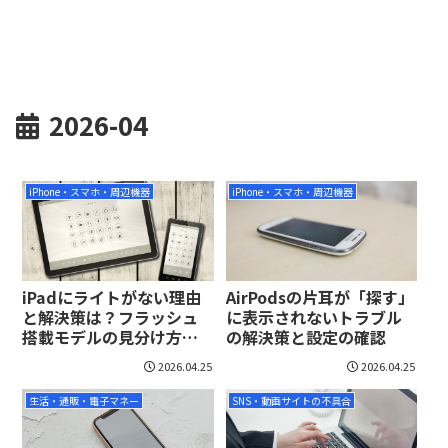
2026-04
iPhone・スマホ・周辺機器
iPhone・スマホ・周辺機器
iPadにライトがない理由
AirPodsの片耳が「探す」
と解決策は？フラッシュ
に表示されないトラブル
搭載モデルの見分け方を
の解決策と設定の確認
解説
2026.04.25
2026.04.25
生活・通販・電子マネー
SNS・動画サイトの不具合