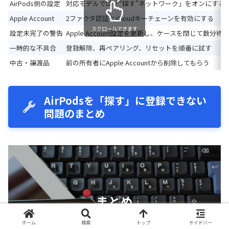
AirPods側の設定
対応モデルでは「“探す”ネットワーク」をオンにする
Apple Account
2ファクタ認証とiCloudキーチェーンを有効にする
スクロールできます
設定未完了の警告
Apple Account設定を更新し、ケースを閉じて数分待
一時的な不具合
登録解除、再ペアリング、リセットを順番に試す
中古・譲渡品
前の所有者にApple Accountから削除してもらう
AirPodsを「探す」に登録できない
問題のまとめ
まとめ
ホーム
検索
トップ
サイドバー