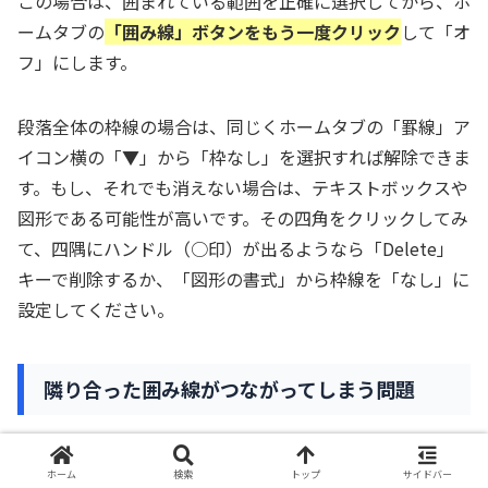
この場合は、囲まれている範囲を正確に選択してから、ホ
ームタブの
「囲み線」ボタンをもう一度クリック
して「オ
フ」にします。
段落全体の枠線の場合は、同じくホームタブの「罫線」ア
イコン横の「▼」から「枠なし」を選択すれば解除できま
す。もし、それでも消えない場合は、テキストボックスや
図形である可能性が高いです。その四角をクリックしてみ
て、四隅にハンドル（○印）が出るようなら「Delete」
キーで削除するか、「図形の書式」から枠線を「なし」に
設定してください。
隣り合った囲み線がつながってしまう問題
「囲み線」機能を使って、隣り合った別の単語をそれぞれ
四角で囲もうとすると、線が一つにつながって長い四角に
ホーム
検索
トップ
サイドバー