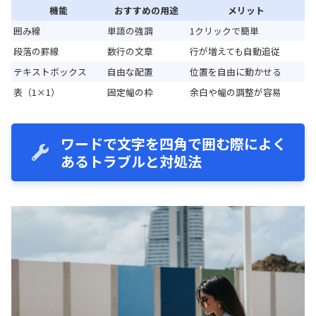
機能
おすすめの用途
メリット
囲み線
単語の強調
1クリックで簡単
段落の罫線
数行の文章
行が増えても自動追従
テキストボックス
自由な配置
位置を自由に動かせる
表（1×1）
固定幅の枠
余白や幅の調整が容易
ワードで文字を四角で囲む際によく
あるトラブルと対処法