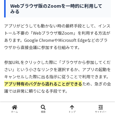
Webブラウザ版のZoomを一時的に利用して
みる
アプリがどうしても動かない時の最終手段として、インス
トール不要の「Webブラウザ版Zoom」を利用する方法が
あります。Google ChromeやMicrosoft Edgeなどのブラ
ウザから直接会議に参加する仕組みです。
参加URLをクリックした際に「ブラウザから参加してくだ
さい」という小さなリンクを選択するか、アプリの起動を
キャンセルした際に出る指示に従うことで利用できます。
アプリ特有のバグから逃れることができる
ため、急ぎの会
議では非常に頼りになる手段です。
ブラウザ版はアプリ版に比べて一部の機能が制限されるこ
とがありますが、基本的なチャット機能は備わっていま
ホーム
検索
トップ
サイドバー